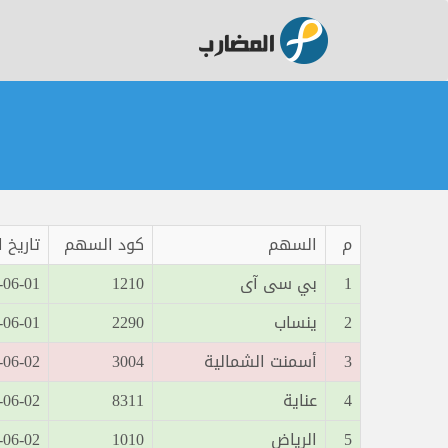
م
السهم
كود السهم
تاريخ 
1
بي سى آى
1210
01 10:19:48
2
ينساب
2290
01 11:01:15
3
أسمنت الشمالية
3004
02 10:39:42
4
عناية
8311
02 12:20:52
5
الرياض
1010
02 13:40:54