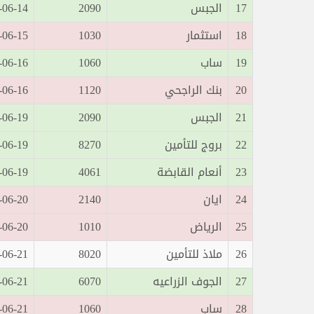
17
الجبس
2090
14 11:18:44
18
استثمار
1030
15 10:28:04
19
ساب
1060
16 10:19:47
20
بنك الراجحي
1120
16 13:20:42
21
الجبس
2090
19 11:00:35
22
بروج للتأمين
8270
19 11:10:14
23
أنعام القابضة
4061
19 13:00:07
24
ايان
2140
20 10:28:59
25
الرياض
1010
20 10:45:20
26
ملاذ للتأمين
8020
21 10:03:58
27
الجوف الزراعيه
6070
21 10:50:04
28
ساب
1060
21 10:54:59