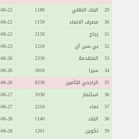
29
البنك الاهلي
1180
22 11:10:58
30
مصرف الانماء
1150
22 11:19:34
31
زجاج
2150
22 12:19:43
32
بي سى آى
1210
23 10:26:14
33
المتقدمة
2330
26 10:22:16
34
سيرا
1810
26 12:49:17
35
الراجحي للتأمين
8230
26 14:40:57
36
استثمار
1030
27 10:25:29
37
نماء
2210
27 11:19:58
38
البلاد
1140
28 10:16:55
39
تكوين
1201
28 12:27:18